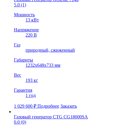
5.0
(1)
Мощность
13 кВт
Напряжение
220 В
Газ
природный, cжиженный
Габариты
1232х648х733 мм
Вес
193 кг
Гарантия
1 год
1 029 600
₽
Подробнее
Заказать
Газовый генератор CTG CG18000SA
0.0
(0)