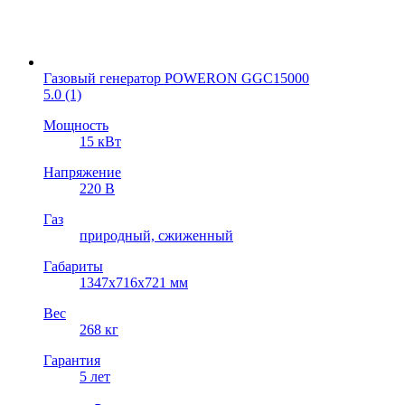
Газовый генератор POWERON GGC15000
5.0
(1)
Мощность
15 кВт
Напряжение
220 В
Газ
природный, cжиженный
Габариты
1347х716х721 мм
Вес
268 кг
Гарантия
5 лет