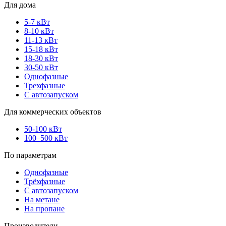
Для дома
5-7 кВт
8-10 кВт
11-13 кВт
15-18 кВт
18-30 кВт
30-50 кВт
Однофазные
Трехфазные
С автозапуском
Для коммерческих объектов
50-100 кВт
100–500 кВт
По параметрам
Однофазные
Трёхфазные
С автозапуском
На метане
На пропане
Производители