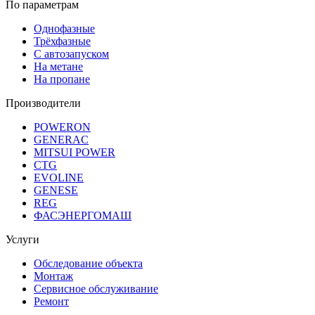
По параметрам
Однофазные
Трёхфазные
С автозапуском
На метане
На пропане
Производители
POWERON
GENERAC
MITSUI POWER
CTG
EVOLINE
GENESE
REG
ФАСЭНЕРГОМАШ
Услуги
Обследование объекта
Монтаж
Сервисное обслуживание
Ремонт