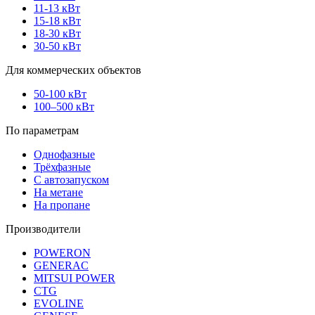
11-13 кВт
15-18 кВт
18-30 кВт
30-50 кВт
Для коммерческих объектов
50-100 кВт
100–500 кВт
По параметрам
Однофазные
Трёхфазные
С автозапуском
На метане
На пропане
Производители
POWERON
GENERAC
MITSUI POWER
CTG
EVOLINE