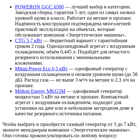
POWERON GGC 6500
— лучший выбор в категории.
Заводская сборка, гарантия 5 лет, один из самых низких
уровней шума в классе. Работает на метане и пропане.
Надёжность конструкции подтверждена многолетней
практикой эксплуатации на объектах, которые
обслуживает компания «Энергетические машины».
CTG 5,7 кВт
— бюджетный вариант с гарантийным
сроком 2 года. Одноцилиндровый агрегат с воздушным
охлаждением, объём 0,445 л. Подойдёт для нечастого
резервного использования с минимальными
вложениями.
Mitsui Power Eco 6,5 кВт
— однофазный генератор с
воздушным охлаждением и низким уровнем шума (до 58
дБ). Расход газа — не выше 3 м³/ч на метане и 2,3 л/ч на
пропане.
Mirkon Energy MKG5M
— однофазный генератор
мощностью 5 кВт на метане и пропане. Компактный
агрегат с воздушным охлаждением, подходит для
установки на даче или в небольшом загородном доме в
качестве резервного источника питания.
Чтобы выбрать и приобрести газовый генератор от 5 до 7 кВт,
звоните менеджерам компании «Энергетические машины».
Они готовы проконсультировать по любому вопросу: