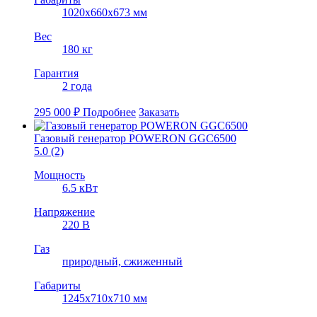
1020х660х673 мм
Вес
180 кг
Гарантия
2 года
295 000
₽
Подробнее
Заказать
Газовый генератор POWERON GGC6500
5.0
(2)
Мощность
6.5 кВт
Напряжение
220 В
Газ
природный, cжиженный
Габариты
1245x710x710 мм